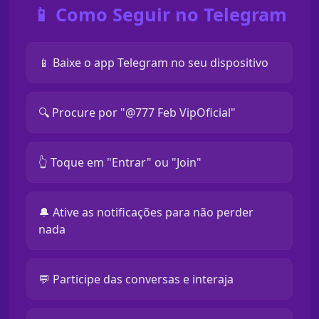
📱 Como Seguir no Telegram
📱 Baixe o app Telegram no seu dispositivo
🔍 Procure por "@777 Feb VipOficial"
👆 Toque em "Entrar" ou "Join"
🔔 Ative as notificações para não perder
nada
💬 Participe das conversas e interaja