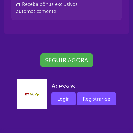
🎁 Receba bônus exclusivos
automaticamente
SEGUIR AGORA
Acessos
Login
Registrar-se