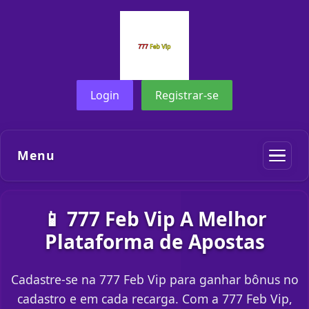
Login
Registrar-se
Menu
📱 777 Feb Vip A Melhor
Plataforma de Apostas
Cadastre-se na 777 Feb Vip para ganhar bônus no
cadastro e em cada recarga. Com a 777 Feb Vip,