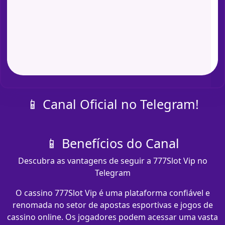
📱 Canal Oficial no Telegram!
📱 Benefícios do Canal
Descubra as vantagens de seguir a 777Slot Vip no
Telegram
O cassino 777Slot Vip é uma plataforma confiável e
renomada no setor de apostas esportivas e jogos de
cassino online. Os jogadores podem acessar uma vasta