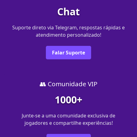
Chat
Suporte direto via Telegram, respostas rápidas e
atendimento personalizado!
Falar Suporte
👥 Comunidade VIP
1000+
Junte-se a uma comunidade exclusiva de
jogadores e compartilhe experiências!