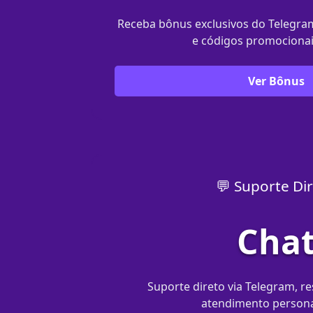
Receba bônus exclusivos do Telegra
e códigos promocionai
Ver Bônus
💬 Suporte Di
Cha
Suporte direto via Telegram, r
atendimento persona