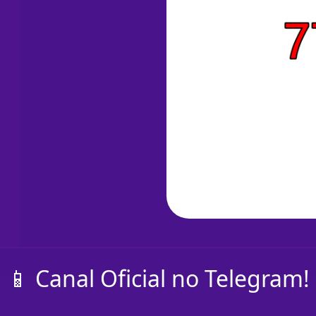
📱 Canal Oficial no Telegram!