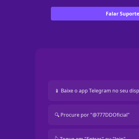
Falar Suport
📱 Baixe o app Telegram no seu disp
🔍 Procure por "@777DDOficial"