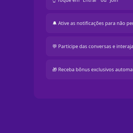
👆 Toque em "Entrar" ou "Join"
🔔 Ative as notificações para não p
💬 Participe das conversas e interaj
🎁 Receba bônus exclusivos autom