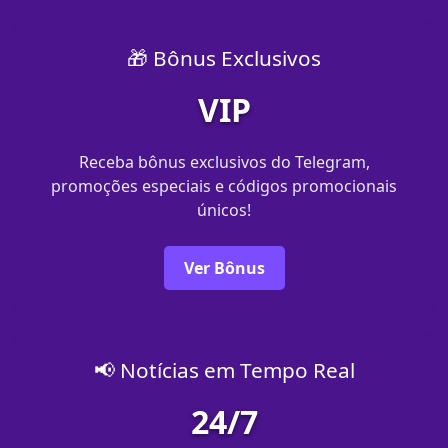
🎁 Bônus Exclusivos
VIP
Receba bônus exclusivos do Telegram,
promoções especiais e códigos promocionais
únicos!
Ver Bônus
📢 Notícias em Tempo Real
24/7