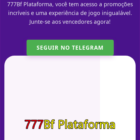
777Bf Plataforma, você tem acesso a promoções
incríveis e uma experiência de jogo inigualável.
Junte-se aos vencedores agora!
SEGUIR NO TELEGRAM