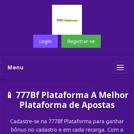
Login
Registrar-se
Menu
📱 777Bf Plataforma A Melhor
Plataforma de Apostas
Cadastre-se na 777Bf Plataforma para ganhar
bônus no cadastro e em cada recarga. Com a