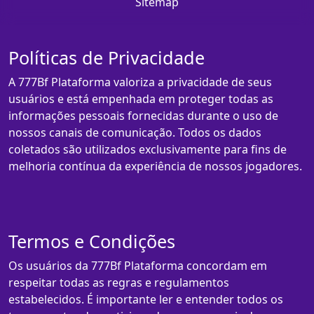
Sitemap
Políticas de Privacidade
A 777Bf Plataforma valoriza a privacidade de seus
usuários e está empenhada em proteger todas as
informações pessoais fornecidas durante o uso de
nossos canais de comunicação. Todos os dados
coletados são utilizados exclusivamente para fins de
melhoria contínua da experiência de nossos jogadores.
Termos e Condições
Os usuários da 777Bf Plataforma concordam em
respeitar todas as regras e regulamentos
estabelecidos. É importante ler e entender todos os