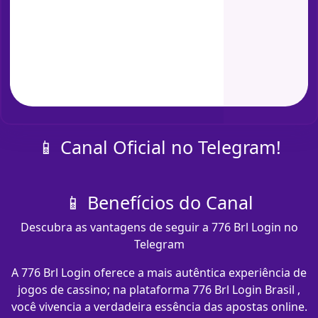
📱 Canal Oficial no Telegram!
📱 Benefícios do Canal
Descubra as vantagens de seguir a 776 Brl Login no
Telegram
A 776 Brl Login oferece a mais autêntica experiência de
jogos de cassino; na plataforma 776 Brl Login Brasil ,
você vivencia a verdadeira essência das apostas online.