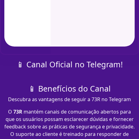
📱 Canal Oficial no Telegram!
📱 Benefícios do Canal
Descubra as vantagens de seguir a 73R no Telegram
O
73R
mantém canais de comunicação abertos para
que os usuários possam esclarecer dúvidas e fornecer
feedback sobre as práticas de segurança e privacidade.
O suporte ao cliente é treinado para responder de