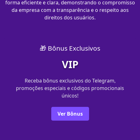
forma eficiente e clara, demonstrando o compromisso
da empresa com a transparência e o respeito aos
direitos dos usuários.
🎁 Bônus Exclusivos
VIP
Receba bônus exclusivos do Telegram,
promoções especiais e códigos promocionais
únicos!
Ver Bônus