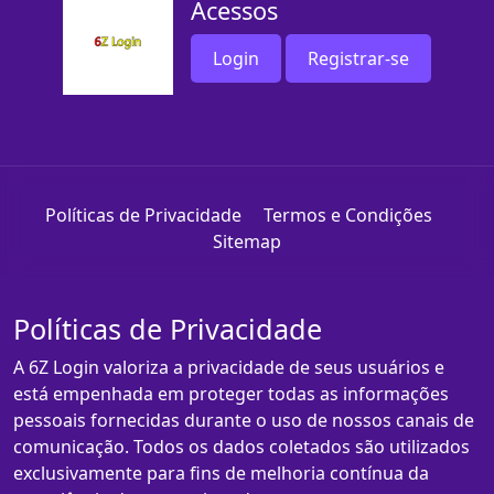
Acessos
Login
Registrar-se
Políticas de Privacidade
Termos e Condições
Sitemap
Políticas de Privacidade
A 6Z Login valoriza a privacidade de seus usuários e
está empenhada em proteger todas as informações
pessoais fornecidas durante o uso de nossos canais de
comunicação. Todos os dados coletados são utilizados
exclusivamente para fins de melhoria contínua da