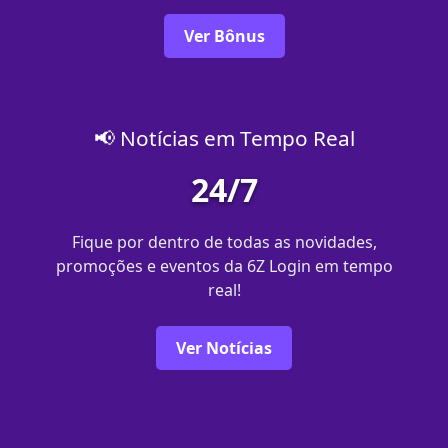
Ver Bônus
📢 Notícias em Tempo Real
24/7
Fique por dentro de todas as novidades,
promoções e eventos da 6Z Login em tempo
real!
Ver Notícias