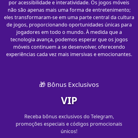
por acessibilidade e interatividade. Os jogos móveis
não são apenas mais uma forma de entretenimento;
eles transformaram-se em uma parte central da cultura
de jogos, proporcionando oportunidades únicas para
jogadores em todo o mundo. À medida que a
tecnologia avança, podemos esperar que os jogos
móveis continuem a se desenvolver, oferecendo
experiências cada vez mais imersivas e emocionantes.
🎁 Bônus Exclusivos
VIP
Receba bônus exclusivos do Telegram,
promoções especiais e códigos promocionais
únicos!