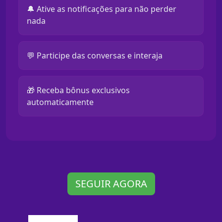
🔔 Ative as notificações para não perder
nada
💬 Participe das conversas e interaja
🎁 Receba bônus exclusivos
automaticamente
SEGUIR AGORA