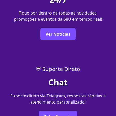
Fique por dentro de todas as novidades,
promoções e eventos da 68U em tempo real!
Ver Notícias
💬 Suporte Direto
Chat
Suporte direto via Telegram, respostas rápidas e
atendimento personalizado!