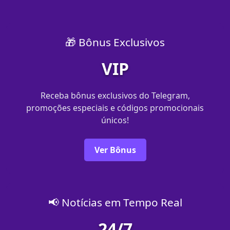
🎁 Bônus Exclusivos
VIP
Receba bônus exclusivos do Telegram,
promoções especiais e códigos promocionais
únicos!
Ver Bônus
📢 Notícias em Tempo Real
24/7