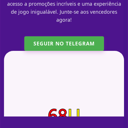
acesso a promoções incríveis e uma experiência
de jogo inigualável. Junte-se aos vencedores
agora!
SEGUIR NO TELEGRAM