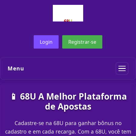
Login
Registrar-se
Menu
📱 68U A Melhor Plataforma
de Apostas
Cadastre-se na 68U para ganhar bônus no
cadastro e em cada recarga. Com a 68U, você tem