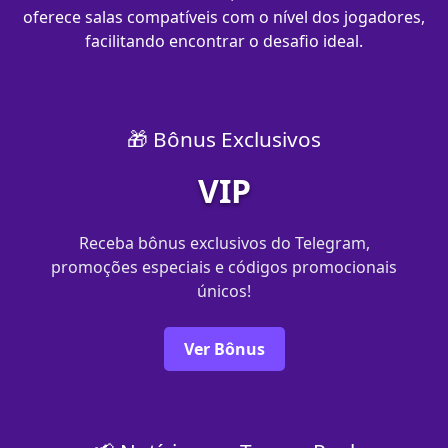
oferece salas compatíveis com o nível dos jogadores,
facilitando encontrar o desafio ideal.
🎁 Bônus Exclusivos
VIP
Receba bônus exclusivos do Telegram,
promoções especiais e códigos promocionais
únicos!
Ver Bônus