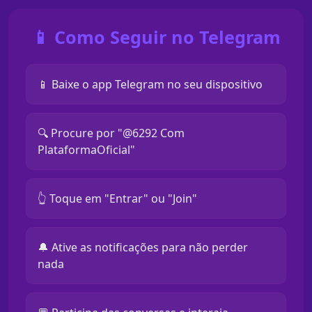
📱 Como Seguir no Telegram
📱 Baixe o app Telegram no seu dispositivo
🔍 Procure por "@6292 Com
PlataformaOficial"
👆 Toque em "Entrar" ou "Join"
🔔 Ative as notificações para não perder
nada