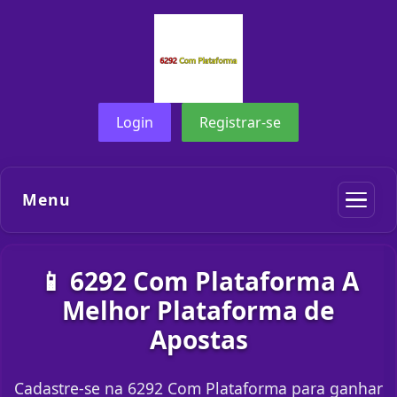
Login
Registrar-se
Menu
📱 6292 Com Plataforma A
Melhor Plataforma de
Apostas
Cadastre-se na 6292 Com Plataforma para ganhar