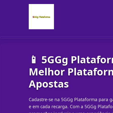
📱 5GGg Platafo
Melhor Platafor
Apostas
Cadastre-se na 5GGg Plataforma para g
e em cada recarga. Com a 5GGg Platafo