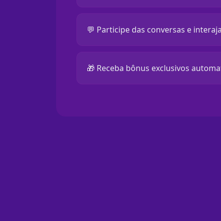
💬 Participe das conversas e interaj
🎁 Receba bônus exclusivos autom