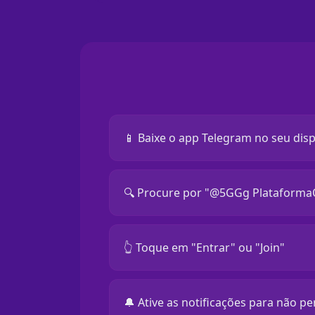
📱 Baixe o app Telegram no seu disp
🔍 Procure por "@5GGg PlataformaO
👆 Toque em "Entrar" ou "Join"
🔔 Ative as notificações para não p