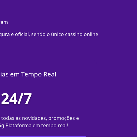
gram
ra e oficial, sendo o único cassino online
cias em Tempo Real
24/7
e todas as novidades, promoções e
g Plataforma em tempo real!