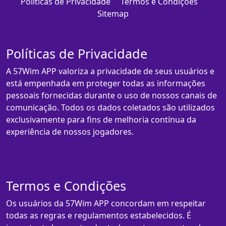
Políticas de Privacidade
Termos e Condições
Sitemap
Políticas de Privacidade
A 57Wim APP valoriza a privacidade de seus usuários e
está empenhada em proteger todas as informações
pessoais fornecidas durante o uso de nossos canais de
comunicação. Todos os dados coletados são utilizados
exclusivamente para fins de melhoria contínua da
experiência de nossos jogadores.
Termos e Condições
Os usuários da 57Wim APP concordam em respeitar
todas as regras e regulamentos estabelecidos. É