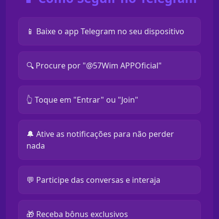
📱 Baixe o app Telegram no seu dispositivo
🔍 Procure por "@57Wim APPOficial"
👆 Toque em "Entrar" ou "Join"
🔔 Ative as notificações para não perder
nada
💬 Participe das conversas e interaja
🎁 Receba bônus exclusivos