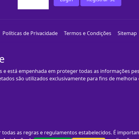
Políticas de Privacidade
Termos e Condições
Sitemap
de
ios e está empenhada em proteger todas as informações pe
tados são utilizados exclusivamente para fins de melhoria
todas as regras e regulamentos estabelecidos. É importan