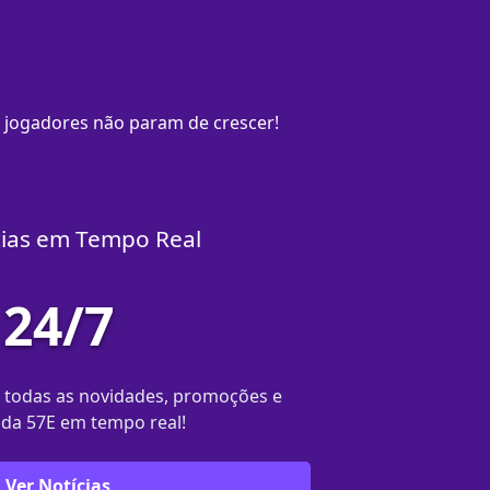
os jogadores não param de crescer!
cias em Tempo Real
24/7
e todas as novidades, promoções e
 da 57E em tempo real!
Ver Notícias