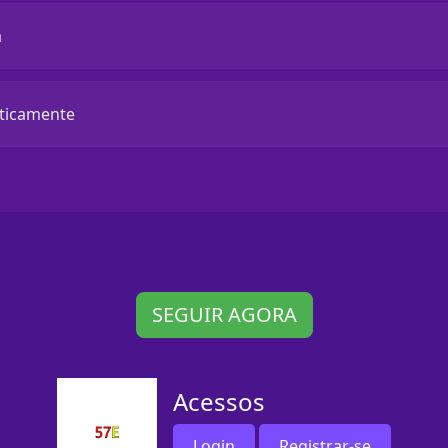
a
aticamente
SEGUIR AGORA
Acessos
Login
Registrar-se