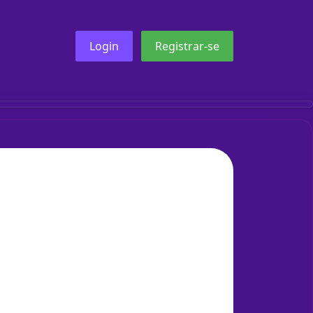
Login
Registrar-se