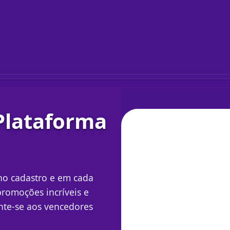
Plataforma
no cadastro e em cada
promoções incríveis e
unte-se aos vencedores