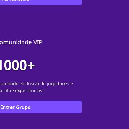
Comunidade VIP
1000+
unidade exclusiva de jogadores e
rtilhe experiências!
Entrar Grupo