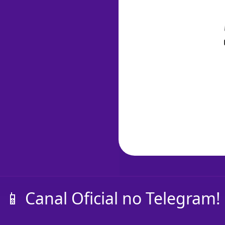
📱 Canal Oficial no Telegram!