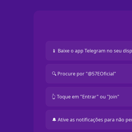
📱 Baixe o app Telegram no seu disp
🔍 Procure por "@57EOficial"
👆 Toque em "Entrar" ou "Join"
🔔 Ative as notificações para não p