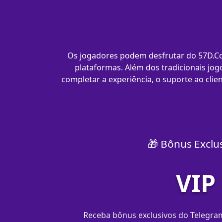
Os jogadores podem desfrutar do 57D.Com
plataformas. Além dos tradicionais jo
completar a experiência, o suporte ao cli
🎁 Bônus Exclu
VIP
Receba bônus exclusivos do Telegra