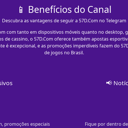
📱 Benefícios do Canal
Descubra as vantagens de seguir a 57D.Com no Telegram
 com​ tanto em dispositivos móveis quanto no desktop, gr
gos de cassino, o 57D.Com oferece também apostas esportiva
ente é excepcional, e as promoções imperdíveis fazem do 57
de jogos no Brasil.
sivos
📢 Notí
m, promoções especiais
Fique por dentro d