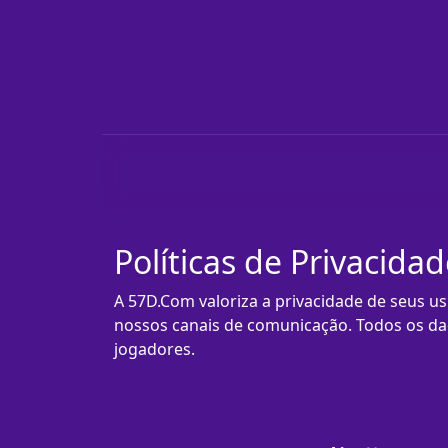
Políticas de Privacida
A 57D.Com valoriza a privacidade de seus 
nossos canais de comunicação. Todos os dad
jogadores.