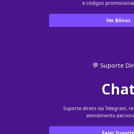
e códigos promocionai
Ver Bônus
💬 Suporte Di
Cha
Suporte direto via Telegram, r
atendimento persona
Falar Suport