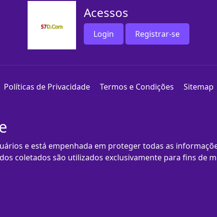
Acessos
Login
Registrar-se
Políticas de Privacidade
Termos e Condições
Sitemap
de
usuários e está empenhada em proteger todas as informaçõe
os coletados são utilizados exclusivamente para fins de m