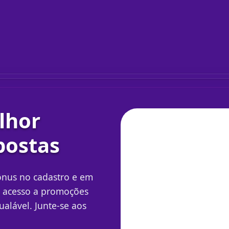
lhor
postas
ônus no cadastro e em
m acesso a promoções
ualável. Junte-se aos