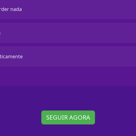
erder nada
a
aticamente
SEGUIR AGORA