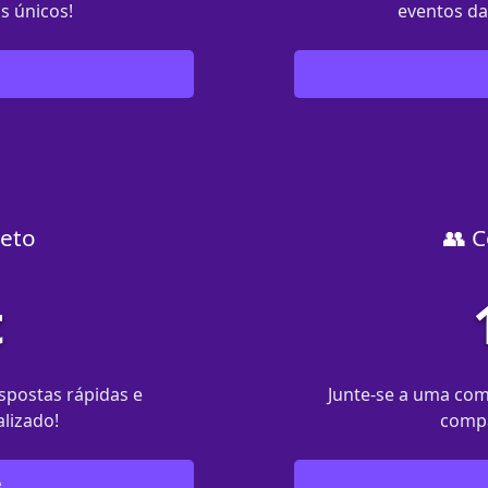
s únicos!
eventos da
reto
👥 
t
espostas rápidas e
Junte-se a uma com
lizado!
compa
e