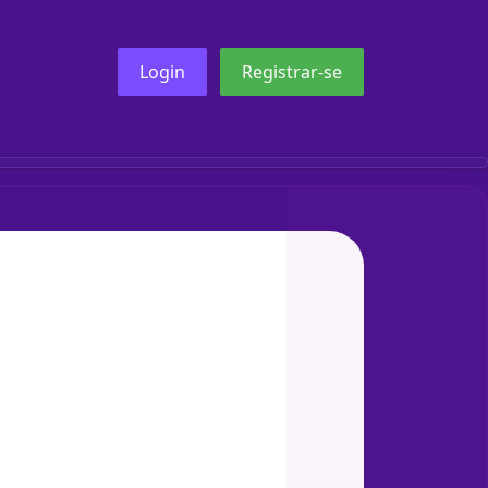
Login
Registrar-se