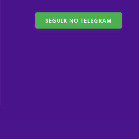
SEGUIR NO TELEGRAM