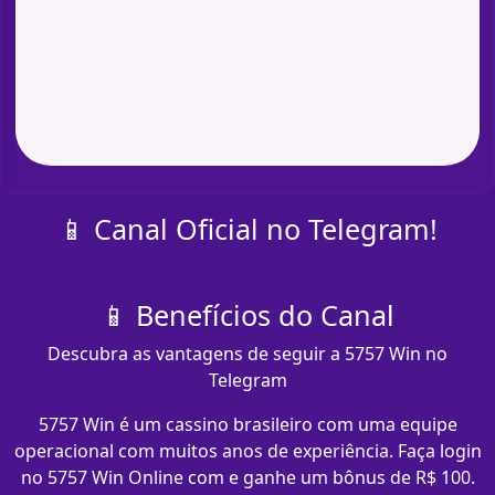
📱 Canal Oficial no Telegram!
📱 Benefícios do Canal
Descubra as vantagens de seguir a 5757 Win no
Telegram
5757 Win é um cassino brasileiro com uma equipe
operacional com muitos anos de experiência. Faça login
no 5757 Win Online com e ganhe um bônus de R$ 100.