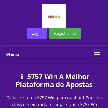
Login
Registrar-se
Menu
📱 5757 Win A Melhor
Plataforma de Apostas
Cadastre-se na 5757 Win para ganhar bônus no
cadastro e em cada recarga. Com a 5757 Win,