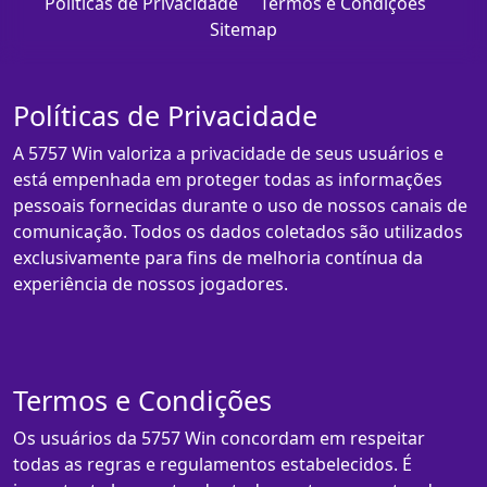
Políticas de Privacidade
Termos e Condições
Sitemap
Políticas de Privacidade
A 5757 Win valoriza a privacidade de seus usuários e
está empenhada em proteger todas as informações
pessoais fornecidas durante o uso de nossos canais de
comunicação. Todos os dados coletados são utilizados
exclusivamente para fins de melhoria contínua da
experiência de nossos jogadores.
Termos e Condições
Os usuários da 5757 Win concordam em respeitar
todas as regras e regulamentos estabelecidos. É