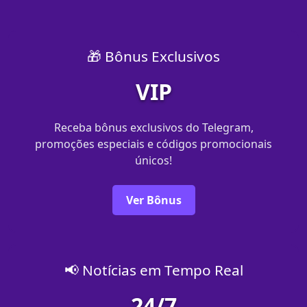
🎁 Bônus Exclusivos
VIP
Receba bônus exclusivos do Telegram,
promoções especiais e códigos promocionais
únicos!
Ver Bônus
📢 Notícias em Tempo Real
24/7