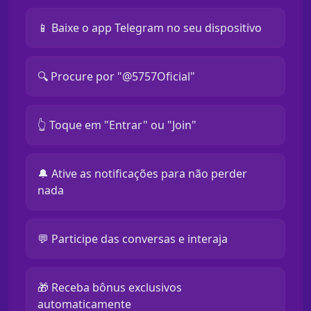
📱 Baixe o app Telegram no seu dispositivo
🔍 Procure por "@5757Oficial"
👆 Toque em "Entrar" ou "Join"
🔔 Ative as notificações para não perder
nada
💬 Participe das conversas e interaja
🎁 Receba bônus exclusivos
automaticamente