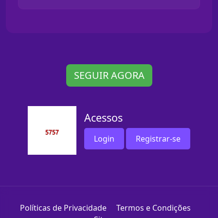
SEGUIR AGORA
Acessos
Login
Registrar-se
Políticas de Privacidade
Termos e Condições