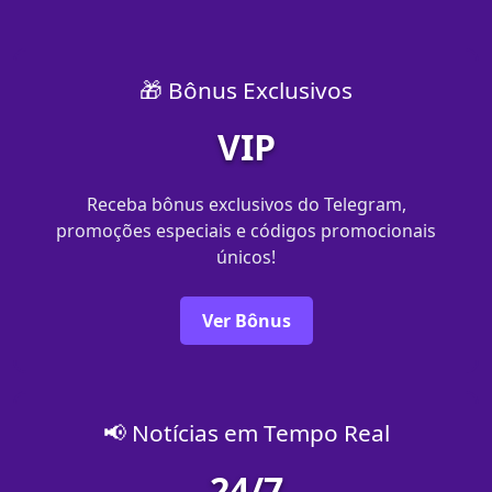
🎁 Bônus Exclusivos
VIP
Receba bônus exclusivos do Telegram,
promoções especiais e códigos promocionais
únicos!
Ver Bônus
📢 Notícias em Tempo Real
24/7