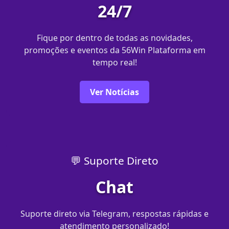
24/7
Fique por dentro de todas as novidades,
promoções e eventos da 56Win Plataforma em
tempo real!
Ver Notícias
💬 Suporte Direto
Chat
Suporte direto via Telegram, respostas rápidas e
atendimento personalizado!