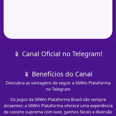
📱 Canal Oficial no Telegram!
📱 Benefícios do Canal
Descubra as vantagens de seguir a 56Win Plataforma
no Telegram
Os jogos da 56Win Plataforma Brasil são sempre
atraentes; a 56Win Plataforma oferece uma experiência
de cassino suprema com luxo, ganhos fáceis e diversão