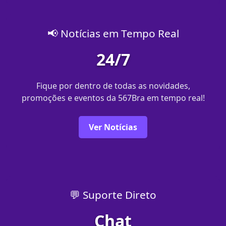
📢 Notícias em Tempo Real
24/7
Fique por dentro de todas as novidades,
promoções e eventos da 567Bra em tempo real!
Ver Notícias
💬 Suporte Direto
Chat