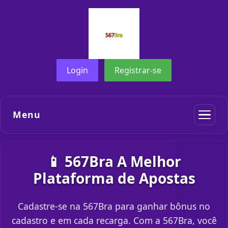
Login
Registrar-se
Menu
📱 567Bra A Melhor
Plataforma de Apostas
Cadastre-se na 567Bra para ganhar bônus no
cadastro e em cada recarga. Com a 567Bra, você