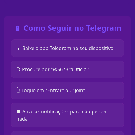
📱 Como Seguir no Telegram
📱 Baixe o app Telegram no seu dispositivo
🔍 Procure por "@567BraOficial"
👆 Toque em "Entrar" ou "Join"
🔔 Ative as notificações para não perder
nada