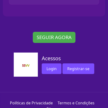
SEGUIR AGORA
Acessos
Login
Registrar-se
Políticas de Privacidade
Termos e Condições