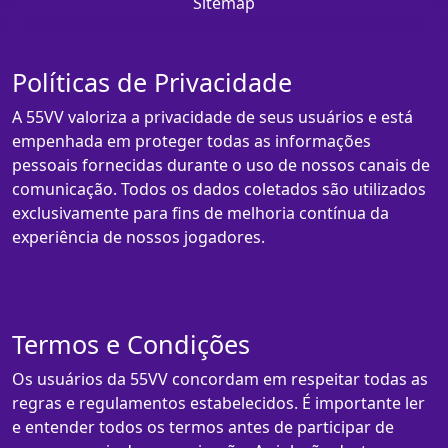
Sitemap
Políticas de Privacidade
A 55VV valoriza a privacidade de seus usuários e está
empenhada em proteger todas as informações
pessoais fornecidas durante o uso de nossos canais de
comunicação. Todos os dados coletados são utilizados
exclusivamente para fins de melhoria contínua da
experiência de nossos jogadores.
Termos e Condições
Os usuários da 55VV concordam em respeitar todas as
regras e regulamentos estabelecidos. É importante ler
e entender todos os termos antes de participar de