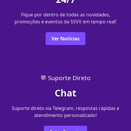
Fique por dentro de todas as novidades,
promoções e eventos da 55VV em tempo real!
Ver Notícias
💬 Suporte Direto
Chat
Suporte direto via Telegram, respostas rápidas e
atendimento personalizado!