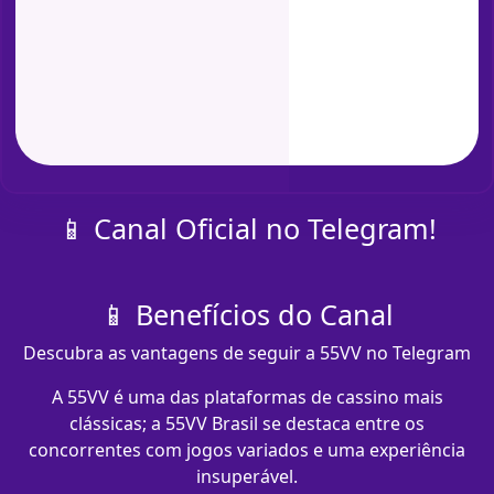
📱 Canal Oficial no Telegram!
📱 Benefícios do Canal
Descubra as vantagens de seguir a 55VV no Telegram
A 55VV é uma das plataformas de cassino mais
clássicas; a 55VV Brasil se destaca entre os
concorrentes com jogos variados e uma experiência
insuperável.