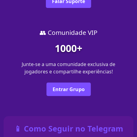
Falar Suporte
👥 Comunidade VIP
1000+
Junte-se a uma comunidade exclusiva de
jogadores e compartilhe experiências!
Entrar Grupo
📱 Como Seguir no Telegram