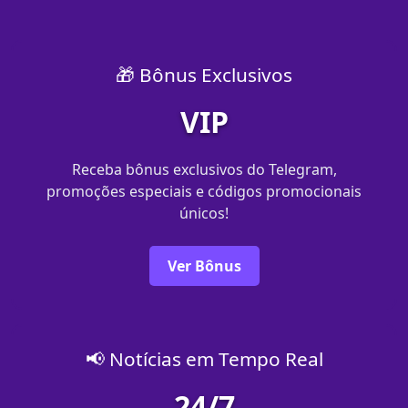
🎁 Bônus Exclusivos
VIP
Receba bônus exclusivos do Telegram,
promoções especiais e códigos promocionais
únicos!
Ver Bônus
📢 Notícias em Tempo Real
24/7