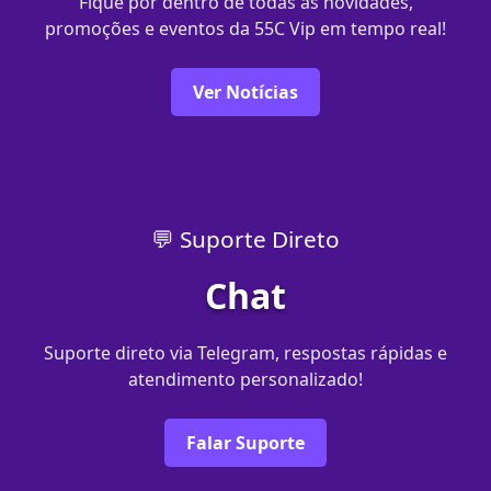
Fique por dentro de todas as novidades,
promoções e eventos da 55C Vip em tempo real!
Ver Notícias
💬 Suporte Direto
Chat
Suporte direto via Telegram, respostas rápidas e
atendimento personalizado!
Falar Suporte