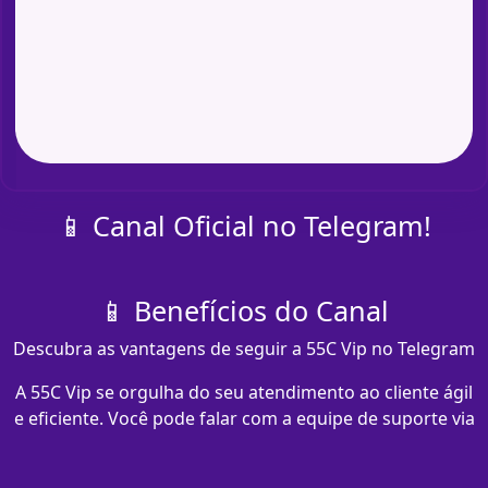
📱 Canal Oficial no Telegram!
📱 Benefícios do Canal
Descubra as vantagens de seguir a 55C Vip no Telegram
A 55C Vip se orgulha do seu atendimento ao cliente ágil
e eficiente. Você pode falar com a equipe de suporte via