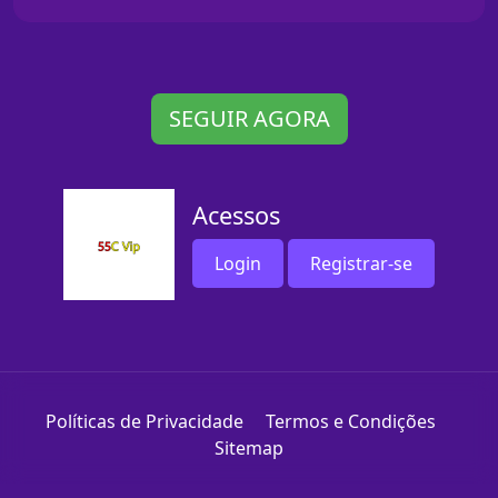
SEGUIR AGORA
Acessos
Login
Registrar-se
Políticas de Privacidade
Termos e Condições
Sitemap