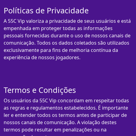
Políticas de Privacidade
A 55C Vip valoriza a privacidade de seus usuários e está
empenhada em proteger todas as informações
pessoais fornecidas durante o uso de nossos canais de
comunicação. Todos os dados coletados são utilizados
exclusivamente para fins de melhoria contínua da
experiência de nossos jogadores.
Termos e Condições
Os usuários da 55C Vip concordam em respeitar todas
as regras e regulamentos estabelecidos. É importante
ler e entender todos os termos antes de participar de
nossos canais de comunicação. A violação destes
termos pode resultar em penalizações ou na