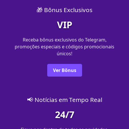
🎁 Bônus Exclusivos
VIP
Receba bônus exclusivos do Telegram,
promoções especiais e códigos promocionais
únicos!
Ver Bônus
📢 Notícias em Tempo Real
24/7