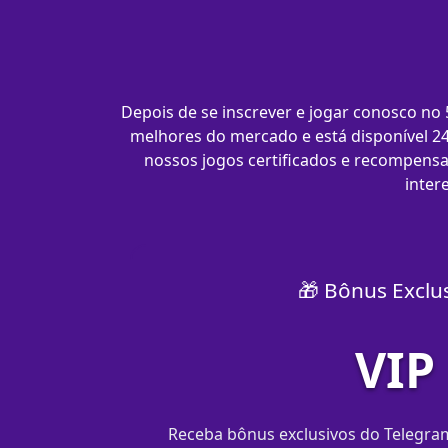
Depois de se inscrever e jogar conosco no
melhores do mercado e está disponível 24
nossos jogos certificados e recompens
inter
🎁 Bônus Exclu
VIP
Receba bônus exclusivos do Telegra