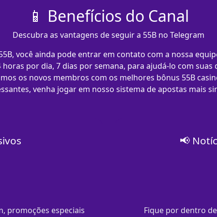
📱 Benefícios do Canal
Descubra as vantagens de seguir a 55B no Telegram
 55B, você ainda pode entrar em contato com a nossa equip
 horas por dia, 7 dias por semana, para ajudá-lo com sua
amos os novos membros com os melhores bônus 55B casino.
essantes, venha jogar em nosso sistema de apostas mais si
sivos
📢 Notí
m, promoções especiais
Fique por dentro d