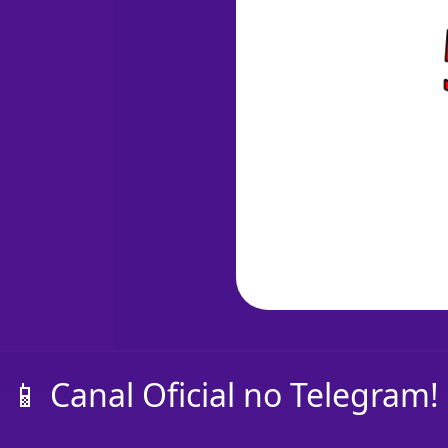
📱 Canal Oficial no Telegram!