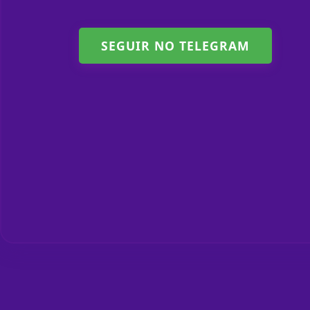
SEGUIR NO TELEGRAM