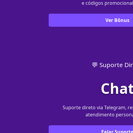
e códigos promocionai
Ver Bônus
💬 Suporte Di
Cha
Suporte direto via Telegram, r
atendimento persona
Falar Suport