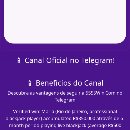
📱 Canal Oficial no Telegram!
📱 Benefícios do Canal
Descubra as vantagens de seguir a 5555Win.Com no
Telegram
Verified win: Maria (Rio de Janeiro, professional
blackjack player) accumulated R$850.000 através de 6-
month period playing live blackjack (average R$500