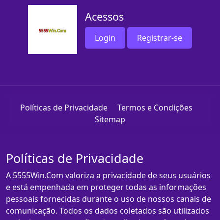
Acessos
Login
Registrar-se
Políticas de Privacidade
Termos e Condições
Sitemap
Políticas de Privacidade
A 5555Win.Com valoriza a privacidade de seus usuários
e está empenhada em proteger todas as informações
pessoais fornecidas durante o uso de nossos canais de
comunicação. Todos os dados coletados são utilizados