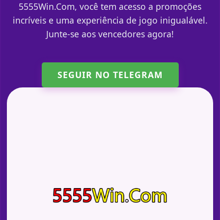
5555Win.Com, você tem acesso a promoções
incríveis e uma experiência de jogo inigualável.
Junte-se aos vencedores agora!
SEGUIR NO TELEGRAM