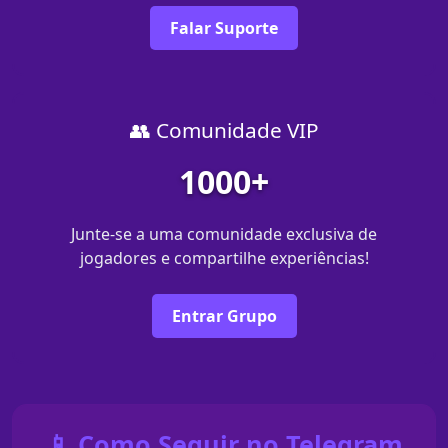
Falar Suporte
👥 Comunidade VIP
1000+
Junte-se a uma comunidade exclusiva de
jogadores e compartilhe experiências!
Entrar Grupo
📱 Como Seguir no Telegram