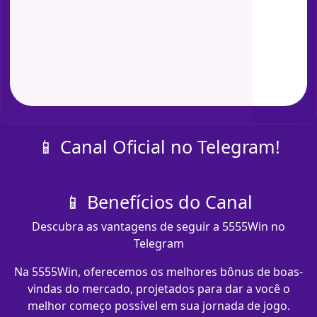
📱 Canal Oficial no Telegram!
📱 Benefícios do Canal
Descubra as vantagens de seguir a 5555Win no
Telegram
Na 5555Win, oferecemos os melhores bônus de boas-
vindas do mercado, projetados para dar a você o
melhor começo possível em sua jornada de jogo.