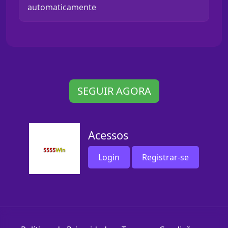
automaticamente
SEGUIR AGORA
Acessos
Login
Registrar-se