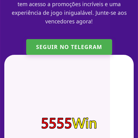
tem acesso a promoções incríveis e uma
experiência de jogo inigualável. Junte-se aos
vencedores agora!
SEGUIR NO TELEGRAM