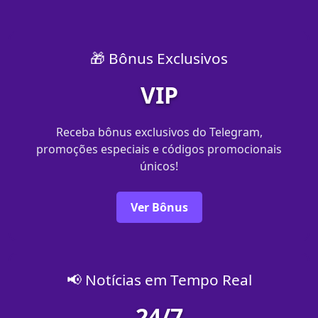
🎁 Bônus Exclusivos
VIP
Receba bônus exclusivos do Telegram,
promoções especiais e códigos promocionais
únicos!
Ver Bônus
📢 Notícias em Tempo Real
24/7