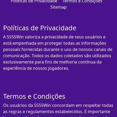
Políticas de Privacidade
Termos e Condições
Sitemap
Políticas de Privacidade
A 5555Win valoriza a privacidade de seus usuários e
está empenhada em proteger todas as informações
pessoais fornecidas durante o uso de nossos canais de
comunicação. Todos os dados coletados são utilizados
exclusivamente para fins de melhoria contínua da
experiência de nossos jogadores.
Termos e Condições
Os usuários da 5555Win concordam em respeitar todas
as regras e regulamentos estabelecidos. É importante