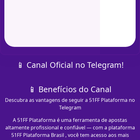
📱 Canal Oficial no Telegram!
📱 Benefícios do Canal
Descubra as vantagens de seguir a 51FF Plataforma no
Telegram
A 51FF Plataforma é uma ferramenta de apostas
altamente profissional e confiável — com a plataforma
51FF Plataforma Brasil , você tem acesso aos mais