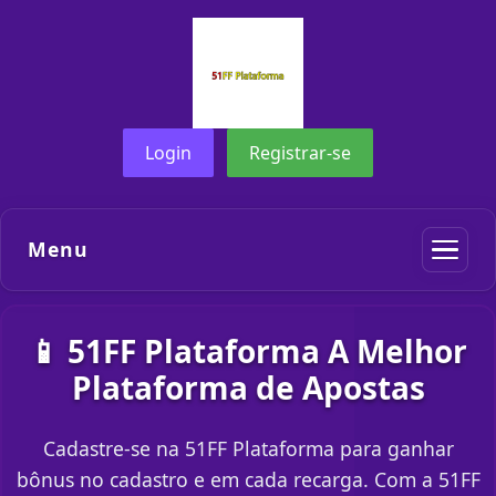
Login
Registrar-se
Menu
📱 51FF Plataforma A Melhor
Plataforma de Apostas
Cadastre-se na 51FF Plataforma para ganhar
bônus no cadastro e em cada recarga. Com a 51FF