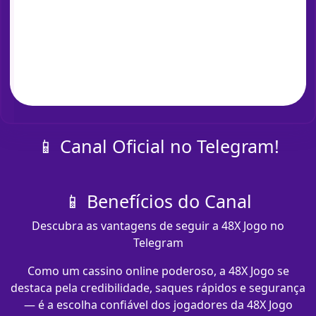
📱 Canal Oficial no Telegram!
📱 Benefícios do Canal
Descubra as vantagens de seguir a 48X Jogo no
Telegram
Como um cassino online poderoso, a 48X Jogo se
destaca pela credibilidade, saques rápidos e segurança
— é a escolha confiável dos jogadores da 48X Jogo