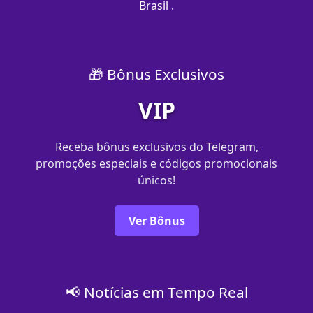
Brasil .
🎁 Bônus Exclusivos
VIP
Receba bônus exclusivos do Telegram,
promoções especiais e códigos promocionais
únicos!
Ver Bônus
📢 Notícias em Tempo Real