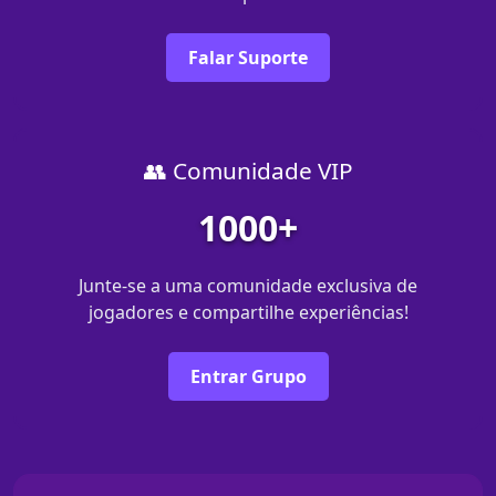
Falar Suporte
👥 Comunidade VIP
1000+
Junte-se a uma comunidade exclusiva de
jogadores e compartilhe experiências!
Entrar Grupo