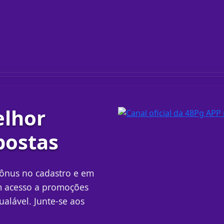
elhor
postas
ônus no cadastro e em
m acesso a promoções
ualável. Junte-se aos