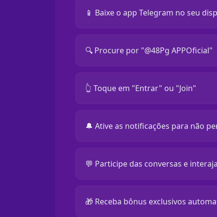
📱 Baixe o app Telegram no seu disp
🔍 Procure por "@48Pg APPOficial"
👆 Toque em "Entrar" ou "Join"
🔔 Ative as notificações para não p
💬 Participe das conversas e interaj
🎁 Receba bônus exclusivos autom