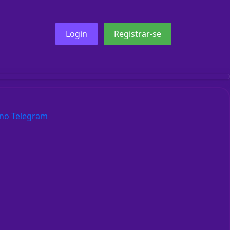
Login
Registrar-se