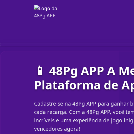
📱 48Pg APP A M
Plataforma de A
Cadastre-se na 48Pg APP para ganhar b
cada recarga. Com a 48Pg APP, você te
incríveis e uma experiência de jogo inig
vencedores agora!