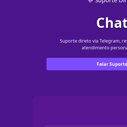
Cha
Suporte direto via Telegram, r
atendimento persona
Falar Suport