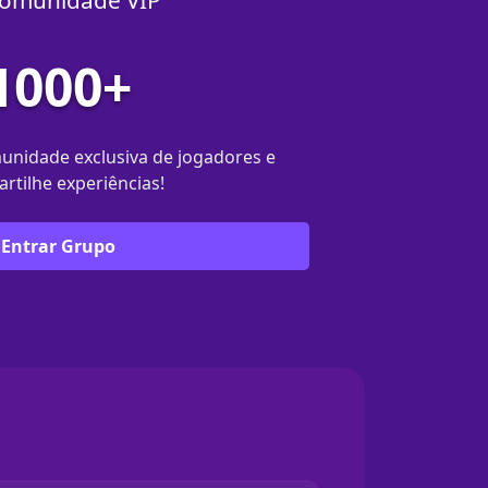
1000+
unidade exclusiva de jogadores e
rtilhe experiências!
Entrar Grupo