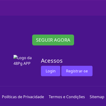
SEGUIR AGORA
Acessos
Login
Registrar-se
Políticas de Privacidade
Termos e Condições
Sitemap