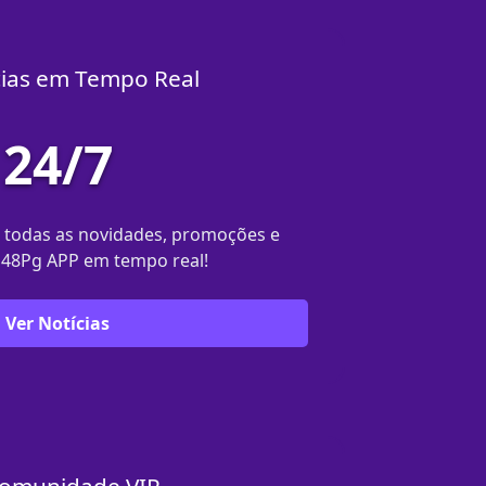
cias em Tempo Real
24/7
e todas as novidades, promoções e
 48Pg APP em tempo real!
Ver Notícias
Comunidade VIP