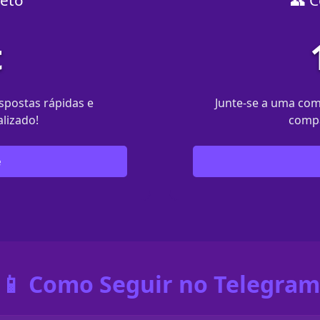
t
espostas rápidas e
Junte-se a uma com
lizado!
compa
e
📱 Como Seguir no Telegram