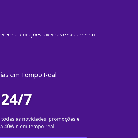
ferece promoções diversas e saques sem
cias em Tempo Real
24/7
e todas as novidades, promoções e
a 40Win em tempo real!