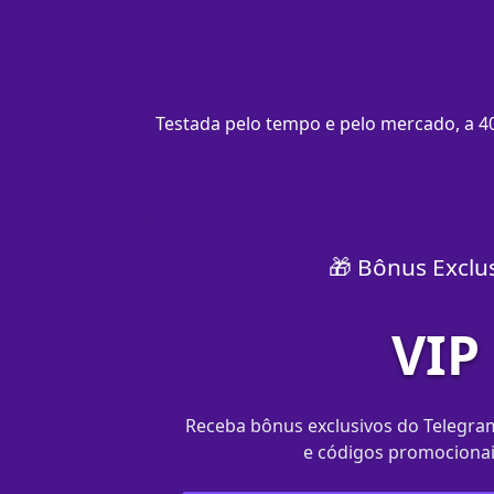
Testada pelo tempo e pelo mercado, a 
🎁 Bônus Exclu
VIP
Receba bônus exclusivos do Telegra
e códigos promocionai