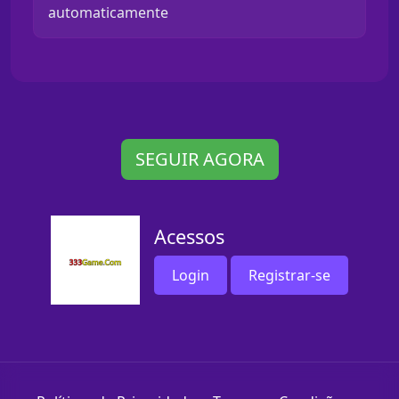
automaticamente
SEGUIR AGORA
Acessos
Login
Registrar-se