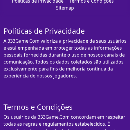
Políticas de Privacidade
Termos e Condições
Sitemap
Políticas de Privacidade
A 333Game.Com valoriza a privacidade de seus usuários
e está empenhada em proteger todas as informações
pessoais fornecidas durante o uso de nossos canais de
comunicação. Todos os dados coletados são utilizados
exclusivamente para fins de melhoria contínua da
experiência de nossos jogadores.
Termos e Condições
Os usuários da 333Game.Com concordam em respeitar
todas as regras e regulamentos estabelecidos. É