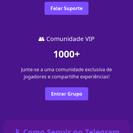
Falar Suporte
👥 Comunidade VIP
1000+
Junte-se a uma comunidade exclusiva de
jogadores e compartilhe experiências!
Entrar Grupo
📱 Como Seguir no Telegram