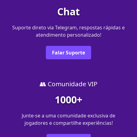
Chat
Suporte direto via Telegram, respostas rápidas e
atendimento personalizado!
Falar Suporte
👥 Comunidade VIP
1000+
Junte-se a uma comunidade exclusiva de
jogadores e compartilhe experiências!