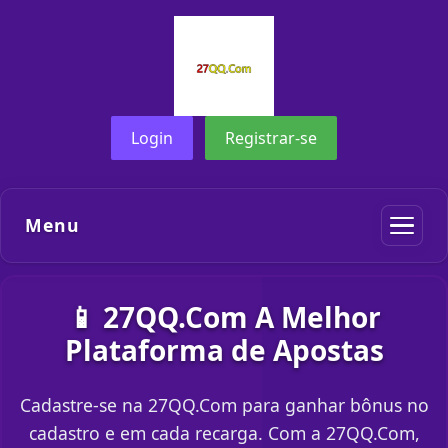
Login
Registrar-se
Menu
📱 27QQ.Com A Melhor
Plataforma de Apostas
Cadastre-se na 27QQ.Com para ganhar bônus no
cadastro e em cada recarga. Com a 27QQ.Com,