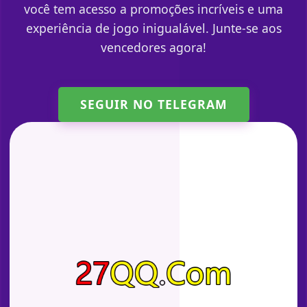
você tem acesso a promoções incríveis e uma
experiência de jogo inigualável. Junte-se aos
vencedores agora!
SEGUIR NO TELEGRAM