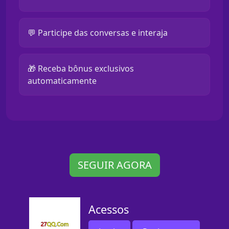
💬 Participe das conversas e interaja
🎁 Receba bônus exclusivos
automaticamente
SEGUIR AGORA
Acessos