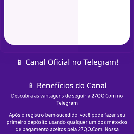
📱 Canal Oficial no Telegram!
📱 Benefícios do Canal
Descubra as vantagens de seguir a 27QQ.Com no
Telegram
Após o registro bem-sucedido, você pode fazer seu
primeiro depósito usando qualquer um dos métodos
de pagamento aceitos pela 27QQ.Com. Nossa