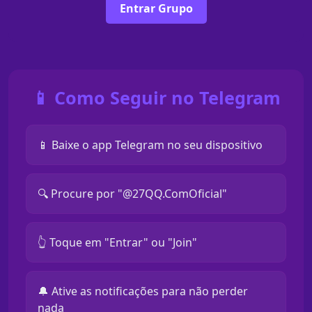
Entrar Grupo
📱 Como Seguir no Telegram
📱 Baixe o app Telegram no seu dispositivo
🔍 Procure por "@27QQ.ComOficial"
👆 Toque em "Entrar" ou "Join"
🔔 Ative as notificações para não perder
nada