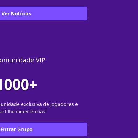
Ver Notícias
Comunidade VIP
1000+
unidade exclusiva de jogadores e
rtilhe experiências!
Entrar Grupo