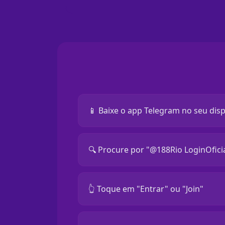
📱 Baixe o app Telegram no seu disp
🔍 Procure por "@188Rio LoginOfici
👆 Toque em "Entrar" ou "Join"