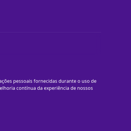
ações pessoais fornecidas durante o uso de
elhoria contínua da experiência de nossos