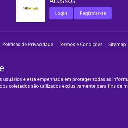
Acessos
Login
Registrar-se
Políticas de Privacidade
Termos e Condições
Sitemap
de
eus usuários e está empenhada em proteger todas as inform
os coletados são utilizados exclusivamente para fins de m