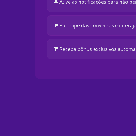
🔔 Ative as notificações para não p
💬 Participe das conversas e interaj
🎁 Receba bônus exclusivos autom