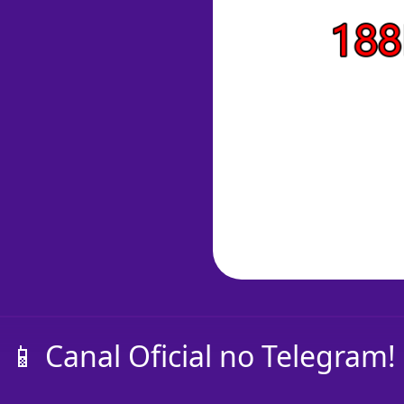
📱 Canal Oficial no Telegram!