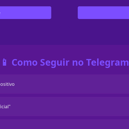
e
📱 Como Seguir no Telegram
ositivo
cial"