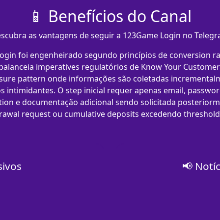
📱 Benefícios do Canal
scubra as vantagens de seguir a 123Game Login no Teleg
n foi engenheirado segundo princípios de conversion rate
alanceia imperatives regulatórios de Know Your Customer
losure pattern onde informações são coletadas incrementalm
s intimidantes. O step inicial requer apenas email, passwo
ion e documentação adicional sendo solicitada posteriorme
rawal request ou cumulative deposits excedendo thresholds
sivos
📢 Notí