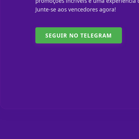
promoções incríveis e uma experiência d
Junte-se aos vencedores agora!
SEGUIR NO TELEGRAM