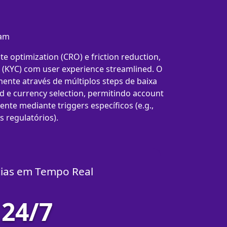
ram
 optimization (CRO) e friction reduction,
 (KYC) com user experience streamlined. O
ente através de múltiplos steps de baixa
rd e currency selection, permitindo account
nte mediante triggers específicos (e.g.,
 regulatórios).
cias em Tempo Real
24/7