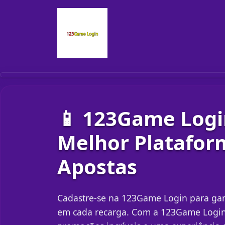
📱 123Game Logi
Melhor Platafor
Apostas
Cadastre-se na 123Game Login para ga
em cada recarga. Com a 123Game Login