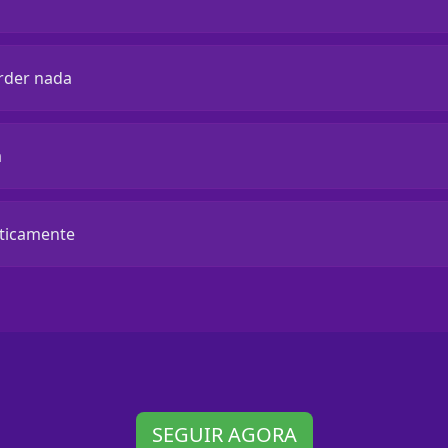
erder nada
a
aticamente
SEGUIR AGORA