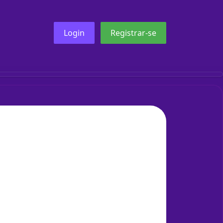
Login
Registrar-se