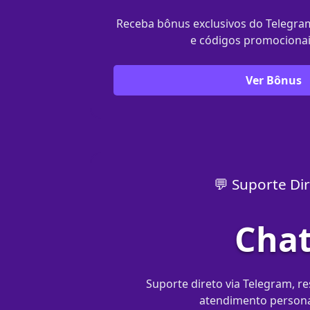
Receba bônus exclusivos do Telegra
e códigos promocionai
Ver Bônus
💬 Suporte Di
Cha
Suporte direto via Telegram, r
atendimento persona