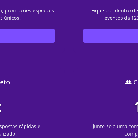
m, promoções especiais
Fique por dentro d
s únicos!
eventos da 12
reto
👥 
t
espostas rápidas e
Junte-se a uma com
lizado!
compa