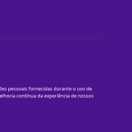
ões pessoais fornecidas durante o uso de
elhoria contínua da experiência de nossos