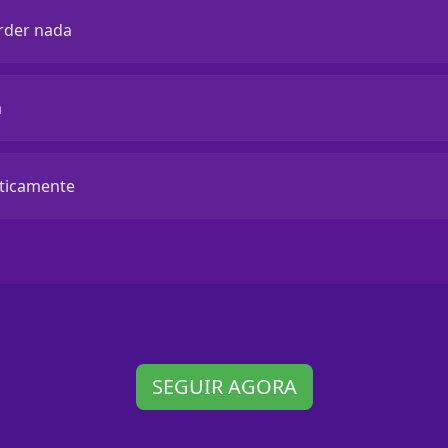
erder nada
a
aticamente
SEGUIR AGORA