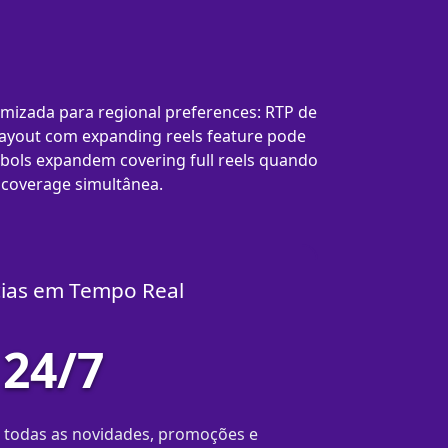
imizada para regional preferences: RTP de
 layout com expanding reels feature pode
mbols expandem covering full reels quando
 coverage simultânea.
cias em Tempo Real
24/7
e todas as novidades, promoções e