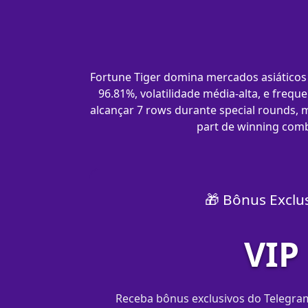
Fortune Tiger domina mercados asiáticos 
96.81%, volatilidade média-alta, e freq
alcançar 7 rows durante special rounds, 
part de winning comb
🎁 Bônus Exclu
VIP
Receba bônus exclusivos do Telegra