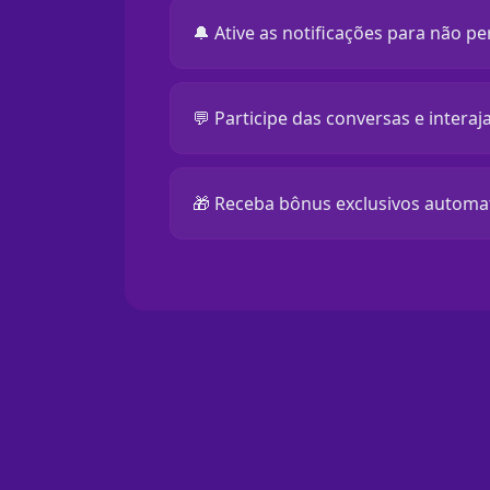
🔔 Ative as notificações para não p
💬 Participe das conversas e interaj
🎁 Receba bônus exclusivos autom