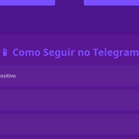
📱 Como Seguir no Telegram
ositivo