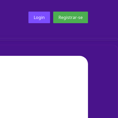
Login
Registrar-se