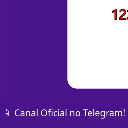
📱 Canal Oficial no Telegram!