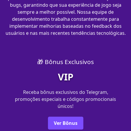
bugs, garantindo que sua experiência de jogo seja
sempre a melhor possível. Nossa equipe de
desenvolvimento trabalha constantemente para
implementar melhorias baseadas no feedback dos
usuários e nas mais recentes tendências tecnológicas.
🎁 Bônus Exclusivos
VIP
Receba bônus exclusivos do Telegram,
promoções especiais e códigos promocionais
únicos!
Ver Bônus