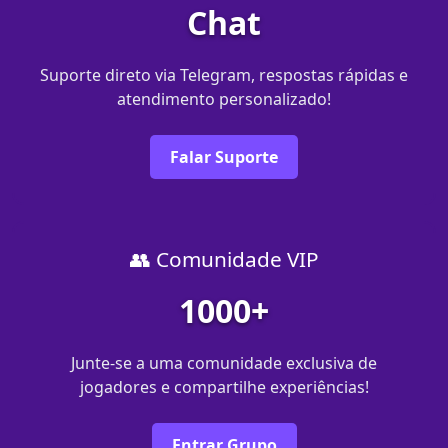
Chat
Suporte direto via Telegram, respostas rápidas e
atendimento personalizado!
Falar Suporte
👥 Comunidade VIP
1000+
Junte-se a uma comunidade exclusiva de
jogadores e compartilhe experiências!
Entrar Grupo